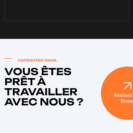
contactez-nous.
VOUS ÊTES
PRÊT À
TRAVAILLER
Réalisez
AVEC NOUS ?
Envie