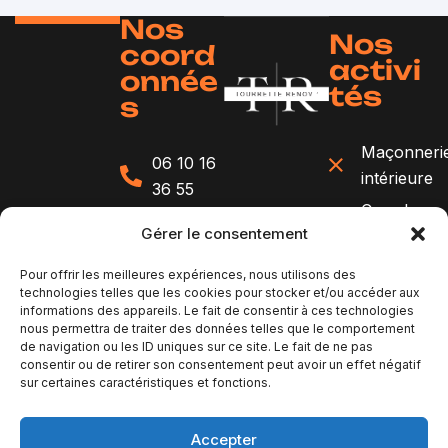
Nos
Nos
coord
activi
onnée
tés
s
Maçonneri
06 10 16
intérieure
36 55
Carrelage
contact@tourrette-
Gérer le consentement
et
renov.fr
faïence
Pour offrir les meilleures expériences, nous utilisons des
133
Peinture
technologies telles que les cookies pour stocker et/ou accéder aux
Avenue
informations des appareils. Le fait de consentir à ces technologies
et
nous permettra de traiter des données telles que le comportement
Sainte
finitions
de navigation ou les ID uniques sur ce site. Le fait de ne pas
Marguerite
consentir ou de retirer son consentement peut avoir un effet négatif
Revêtemen
06200
sur certaines caractéristiques et fonctions.
sols
Nice
Travaux
Accepter